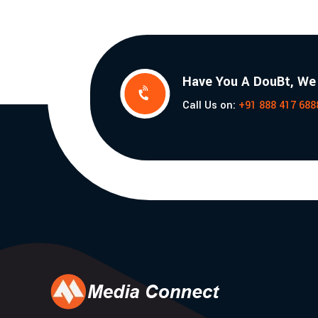
Have You A DouBt, We

Call Us on:
+91 888 417 688