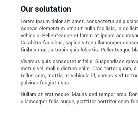
Our solutation
Lorem ipsum dolor sit amet, consectetur adipiscing
Aenean elementum urna ut nulla facilisis, in solli
vehicula. Pellentesque et lorem at ipsum accumsan s
Curabitur faucibus, sapien vitae ullamcorper consect
finibus mattis turpis quis lobortis. Pellentesque 
Vivamus quis consectetur felis. Suspendisse gravid
metus vel, mollis dictum enim. Cras tortor quam, d
tellus sem, mattis at vehicula id, cursus sed tortor.
pulvinar feugiat risus.
Nullam at erat neque. Mauris sed tempor arcu. Done
ullamcorper felis augue, porttitor porttitor enim fri