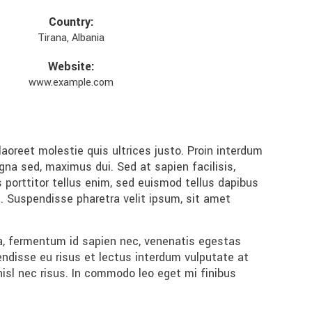
Country:
Tirana, Albania
Website:
www.example.com
oreet molestie quis ultrices justo. Proin interdum
gna sed, maximus dui. Sed at sapien facilisis,
s porttitor tellus enim, sed euismod tellus dapibus
s. Suspendisse pharetra velit ipsum, sit amet
sa, fermentum id sapien nec, venenatis egestas
ndisse eu risus et lectus interdum vulputate at
nisl nec risus. In commodo leo eget mi finibus