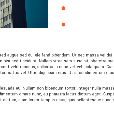
ed augue sed dui eleifend bibendum. Ut nec massa vel dui la
n nisi sed tincidunt. Nullam vitae sem suscipit, pharetra ma
met velit rhoncus, sollicitudin nunc vel, vehicula quam. Cra
ortor mattis vel. Ut id dignissim eros. Ut id condimentum ero
alesuada eu. Nullam non bibendum tortor. Integer nulla mas
imentum ornare nunc, eu pharetra lacus dictum eget. Suspe
iat dictum, diam lorem tempus risus, quis pellentesque nunc 