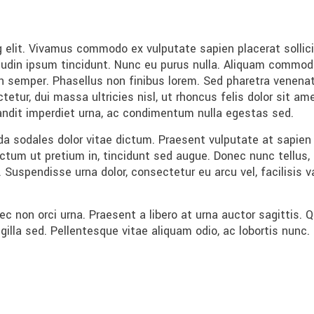
 elit. Vivamus commodo ex vulputate sapien placerat sollici
citudin ipsum tincidunt. Nunc eu purus nulla. Aliquam commo
emper. Phasellus non finibus lorem. Sed pharetra venenatis e
etur, dui massa ultricies nisl, ut rhoncus felis dolor sit ame
blandit imperdiet urna, ac condimentum nulla egestas sed.
a sodales dolor vitae dictum. Praesent vulputate at sapien 
ictum ut pretium in, tincidunt sed augue. Donec nunc tellus
 Suspendisse urna dolor, consectetur eu arcu vel, facilisis vari
c non orci urna. Praesent a libero at urna auctor sagittis. 
ngilla sed. Pellentesque vitae aliquam odio, ac lobortis nunc.